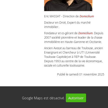
Eric MASSAT - Direction de
Domicilium
Docteur en Droit, Expert du marché
immobilier.
Fondateur et co-gérant de
Domicilium
. Depuis
2007 société pionnière et leader de la chasse
immobilière en Haute-Garonne et Occitanie.
Ancien Avocat au barreau de Toulouse, ancien
Enseignant et Chercheur à UT1 (Université
Toulouse Capitole) et à l’IEP de Toulouse.
Depuis 1993 au centre de la vie économique,
sociale et culturelle toulousaine.
Publié le samedi 01 novembre 2025
Autoriser
Google Maps est désactivé.