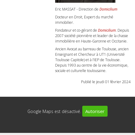
Eric MASSAT - Direction de
Domicilium
Docteur en Droit, Expert du marché
immobilier.
Fondateur et co-gérant de
Domicilium
. Depuis
2007 société pionnière et leader de la chasse
immobilière en Haute-Garonne et Occitanie.
Ancien Avocat au barreau de Toulouse, ancien
Enseignant et Chercheur à UT1 (Université
Toulouse Capitole) et à l’IEP de Toulouse.
Depuis 1993 au centre de la vie économique,
sociale et culturelle toulousaine.
Publié le jeudi 01 février 2024
Autoriser
Google Maps est désactivé.