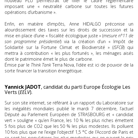
nouveau PLU permettrait de fixer le cadre réglementaire
imposant une « neutralité carbone sur toutes les futures
opérations d’urbanisme ».
Enfin, en matière d’impôts, Anne HIDALGO préconise un
alourdissement des taxes sur les droits de succession et la
mise en place d’une « fiscalité écologique juste » (
mesure n°11 de
son programme présidentiel
) via la création d’un « Impôt de
Solidarité sur la Fortune Climat et Biodiversité » (
ISFCB
) qui
mettra à contribution « les plus fortunés », les ménages aisés
dont le patrimoine émet le plus de carbone.
Émise par le
Think Tank
Terra Nova, l’idée est ici de pouvoir de la
sorte financer la transition énergétique.
Yannick JADOT
, candidat du parti Europe Écologie Les
Verts (
EELV
).
Sur son site internet, se référant à un rapport du Laboratoire sur
les inégalités mondiales publié le mardi 7 décembre, l’actuel
Député au Parlement Européen de STRASBOURG et « candidat
vert » souligne « qu’en France, les 10 % les plus riches émettent
5 fois plus de CO2 que les 50 % les plus modestes. Ils polluent
10 fois plus que ne l’exige l’objectif 1,5 °C de l’Accord de Paris et
ce sont les populations les plus modestes qui en payent le prix