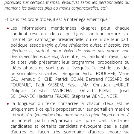
poreuses sur certains thèmes, évolutives selon les personnalités du
moment, les alliances plus ou moins conjoncturelles, etc.
).
Et dans cet ordre d’idée, il est à noter également que :
Les informations mentionnées ci-après pour chaque
candidat résultent de ce qui figure sur leur propre site
internet de campagne présidentielle ou celui de leur parti
politique associé (
afin qu’une vérification puisse, si besoin, être
effectuée et, surtout, pour éviter de relater des propos non
directement tenus par eux
). A ce titre, les candidats n’ayant pas
de sites web présentant leur programme, propositions ou
idées phares ne sont pas ici évoqués. Tel est le cas des
personnalités suivantes : Benjamin Victor BOUCHER, Marie
CAU, Arnaud CHICHE, Patrick COJAN, Bertrand FESSARD de
FOUCAULT, Fadi KASSEM, Yaya LAM, Christian LAURUT,
Philippe Célestin MARECHAL, Gérald PIGNOL, Josef
SCHOVANEC, Hadama TRAORE, Stéphane WENDLINGER.
La longueur du texte consacrée à chacun d’eux est lié
uniquement à ce qu’ils proposent sur leur portail en matière
immobilière (
entendue donc dans une acception large
) et non à
un intérêt particulier/partisan de notre part. Certaines
candidates et certains candidats n’évoquent pas le sujet,
d’autres de façon très sommaire, d’autres encore via