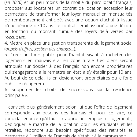
(
en 2020
) et un peu moins de la moitié du parc locatif français,
proposer aux locataires un contrat de location accession leur
permettant de transformer leur loyer mensuel en mensualités
de remboursement anticipé, avec une option d’achat à l’issue
d’une période de 10 ans. Le contrat serait associé à une décote
en fonction du montant cumulé des loyers déjà versés par
l’occupant.
4. Mettre en place une gestion transparente du logement social
(
appels d’offres, gestion des charges…
).
5. Créer un fond public pour l’habitat visant à racheter des
logements en mauvais état en zone rurale. Ces biens seront
attribués sur dossier à des Français non encore propriétaires
qui s’engageront à le remettre en état à s’y établir pour 10 ans.
Au bout de ce délai, ils en deviendront propriétaires ou le fond
public le récupérera.
6. Supprimer les droits de successions sur la résidence
principale ».
Il convient plus généralement selon lui que l’offre de logement
corresponde aux besoins des français et, pour ce faire, ce
candidat énonce qu’il faut : « approcher emplois et logements,
débloquer le marché de la location pour les étudiants et les
retraités, répondre aux besoins spécifiques des retraités et
permettre à 1 million de Français de s’établir à la campagne ».