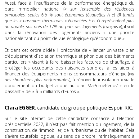
Aussi, face à l’insuffisance de la performance énergétique du
parc immobilier national (
« sur l’ensemble des résidences
principales, seules 6,6 % sont économes (étiquettes A et B) tandis
que les « passoires thermiques » étiquetées F et G représentent plus
du double, soit près de 17% du parc des logements français »
), il voit
dans la rénovation des logements anciens « une priorité
nationale tant du point de vue écologique qu’économique ».
Et dans cet ordre d’idée il préconise de « lancer un vaste plan
d’équipement d’isolation thermique et phonique des bâtiments
particuliers » visant à faire baisser les factures de chauffage, à
protéger les occupants des nuisances sonores, à les aider à
financer des équipements moins consommateurs d’énergie (
via
des chaudières plus performantes
), à rénover leur isolation « via le
doublement du budget alloué au plan MaPrimeRenov’ » en le
passant « de 3 à 6 milliards d’Euros ».
Clara EGGER
, candidate du groupe politique Espoir RIC.
Sur le site internet de cette candidate consacré à l’élection
présidentielle 2022, il n’est pas fait mention du logement, de la
construction, de l’immobilier, de l’urbanisme ou de l’habitat. Cela
s’avère toutefois logique, au sens de propre intrinsèquement à