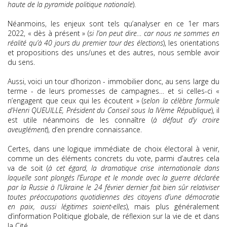
haute de la pyramide politique nationale
).
Néanmoins, les enjeux sont tels qu’analyser en ce 1er mars
2022, « dès à présent » (
si l’on peut dire… car nous ne sommes en
réalité qu’à 40 jours du premier tour des élections
), les orientations
et propositions des uns/unes et des autres, nous semble avoir
du sens.
Aussi, voici un tour d’horizon - immobilier donc, au sens large du
terme - de leurs promesses de campagnes… et si celles-ci «
n’engagent que ceux qui les écoutent » (
selon la célèbre formule
d’Henri QUEUILLE, Président du Conseil sous la IVème République
), il
est utile néanmoins de les connaître (
à défaut d’y croire
aveuglément
), d’en prendre connaissance.
Certes, dans une logique immédiate de choix électoral à venir,
comme un des éléments concrets du vote, parmi d’autres cela
va de soit (
à cet égard, la dramatique crise internationale dans
laquelle sont plongés l’Europe et le monde avec la guerre déclarée
par la Russie à l’Ukraine le 24 février dernier fait bien sûr relativiser
toutes préoccupations quotidiennes des citoyens d’une démocratie
en paix, aussi légitimes soient-elles
), mais plus généralement
d’information Politique globale, de réflexion sur la vie de et dans
la Cité.