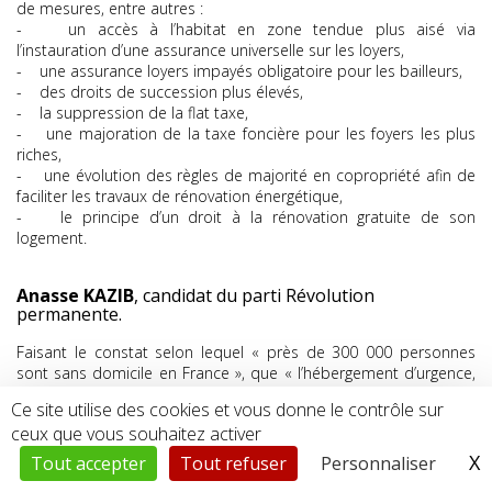
de mesures, entre autres :
- un accès à l’habitat en zone tendue plus aisé via
l’instauration d’une assurance universelle sur les loyers,
- une assurance loyers impayés obligatoire pour les bailleurs,
- des droits de succession plus élevés,
- la suppression de la flat taxe,
- une majoration de la taxe foncière pour les foyers les plus
riches,
- une évolution des règles de majorité en copropriété afin de
faciliter les travaux de rénovation énergétique,
- le principe d’un droit à la rénovation gratuite de son
logement.
Anasse KAZIB
, candidat du parti Révolution
permanente.
Faisant le constat selon lequel « près de 300 000 personnes
sont sans domicile en France », que « l’hébergement d’urgence,
lui, est saturé », ce candidat estime que c’est « plus de 12
Ce site utilise des cookies et vous donne le contrôle sur
millions de personnes qui sont aujourd’hui touchées, de près ou
ceux que vous souhaitez activer
de loin, par la crise du logement » alors qu’il « existe plus de 3
millions de logements vides dans le pays, le plus souvent dans
X
M
Tout accepter
Tout refuser
Personnaliser
le parc immobilier contrôlé par des grands groupes ou encore