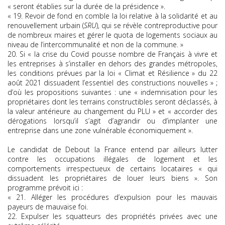
« seront établies sur la durée de la présidence ».
« 19. Revoir de fond en comble la loi relative à la solidarité et au
renouvellement urbain (
SRU
), qui se révèle contreproductive pour
de nombreux maires et gérer le quota de logements sociaux au
niveau de l’intercommunalité et non de la commune. »
20. Si « la crise du Covid pousse nombre de Français à vivre et
les entreprises à s’installer en dehors des grandes métropoles,
les conditions prévues par la loi « Climat et Résilience » du 22
août 2021 dissuadent l’essentiel des constructions nouvelles » ;
d’où les propositions suivantes : une « indemnisation pour les
propriétaires dont les terrains constructibles seront déclassés, à
la valeur antérieure au changement du PLU » et « accorder des
dérogations lorsqu’il s’agit d’agrandir ou d’implanter une
entreprise dans une zone vulnérable économiquement ».
Le candidat de Debout la France entend par ailleurs lutter
contre les occupations illégales de logement et les
comportements irrespectueux de certains locataires « qui
dissuadent les propriétaires de louer leurs biens ». Son
programme prévoit ici :
« 21. Alléger les procédures d’expulsion pour les mauvais
payeurs de mauvaise foi.
22. Expulser les squatteurs des propriétés privées avec une