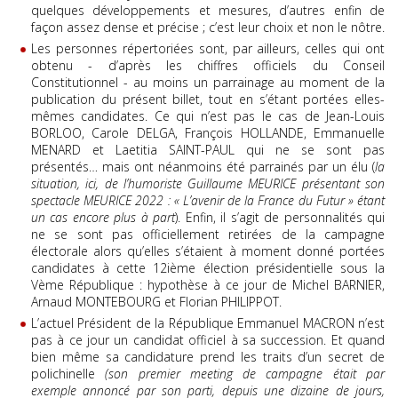
quelques développements et mesures, d’autres enfin de
façon assez dense et précise ; c’est leur choix et non le nôtre.
Les personnes répertoriées sont, par ailleurs, celles qui ont
obtenu - d’après les chiffres officiels du Conseil
Constitutionnel - au moins un parrainage au moment de la
publication du présent billet, tout en s’étant portées elles-
mêmes candidates. Ce qui n’est pas le cas de Jean-Louis
BORLOO, Carole DELGA, François HOLLANDE, Emmanuelle
MENARD et Laetitia SAINT-PAUL qui ne se sont pas
présentés… mais ont néanmoins été parrainés par un élu (
la
situation, ici, de l’humoriste Guillaume MEURICE présentant son
spectacle MEURICE 2022 : « L’avenir de la France du Futur » étant
un cas encore plus à part
). Enfin, il s’agit de personnalités qui
ne se sont pas officiellement retirées de la campagne
électorale alors qu’elles s’étaient à moment donné portées
candidates à cette 12ième élection présidentielle sous la
Vème République : hypothèse à ce jour de Michel BARNIER,
Arnaud MONTEBOURG et Florian PHILIPPOT.
L’actuel Président de la République Emmanuel MACRON n’est
pas à ce jour un candidat officiel à sa succession. Et quand
bien même sa candidature prend les traits d’un secret de
polichinelle
(son premier meeting de campagne était par
exemple annoncé par son parti, depuis une dizaine de jours,