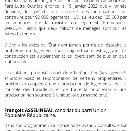
Toujours dans une logique de constat critique la candidate du
Parti Lutte Ouvrière énonce le 19 janvier 2022 que « l’année
dernière, les préfets ont accordé des autorisations de
construire pour 92 000 logements HLM, au lieu des 125 000 par
an annoncés par la ministre du Logement, Emmanuelle
WARGON… alors que deux millions de ménages sont sur les
listes d’attente ».
In fine
, « les aides de l’État n’ont jamais permis de résoudre le
problème du logement, mais aujourd’hui il est aggravé. La
construction est au plancher et les loyers sont de plus en plus
inabordables ».
Les solutions proposées sont donc la réquisition (
des logements
et locaux vides
) et l’expropriation de certains propriétaires «
profiteurs » couplée à une « production de logements sous le
contrôle des travailleurs et de toute la population », une
production non soumise à l’unique loi du marché privé.
François ASSELINEAU
, candidat du parti Union
Populaire Républicaine.
Dans son programme « La France notre avenir » consultable sur
son site internet, ce candidat veut « favoriser la transmission