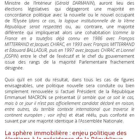
Ministre de l’Intérieur (
Gérald DARMANIN
), auront lieu des
élections législatives qui dégageront une majorité en
concordance politique avec la nouvelle ou le nouvel occupant
de l’Elysée (
dans ce cas, la logique institutionnelle de la Vème
République serait respectée
) ou, au contraire, une majorité
différente qui impliquerait alors une cohabitation (
comme la
France en a toutefois déjà connu en 1986 avec François
MITTERRAND et Jacques CHIRAC, en 1993 avec François MITTERRAND
et Edouard BALLADUR, puis en 1997 avec Jacques CHIRAC et Lionnel
JOSPIN
) entre le chef de l’exécutif et le chef du gouvernement
issue des rangs de la majorité Parlementaire fraichement
désignée.
Quoi qu’il en soit du résultat, dans tous les cas de figures
envisageables, une politique nouvelle sera conduite ou bien
simplement renouvelée si l’actuel Président de la République
Emmanuel MACRON se présentait (
il semble que ce soit le cas,
mais à ce jour il n’est pas officiellement candidat déclaré en raison,
entre autres, du terrible contexte international que traverse le
continent européen ; voir infra)
et était réélu, puis conforté en
suivant par une majorité identique à l’Assemblée Nationale.
La sphère immobilière : enjeu politique des