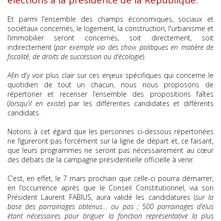
élections à la présidence de la République.
Et parmi l’ensemble des champs économiques, sociaux et
sociétaux concernés, le logement, la construction, l'urbanisme et
l’immobilier seront concernés, soit directement, soit
indirectement (
par exemple via des choix politiques en matière de
fiscalité, de droits de succession ou d’écologie
).
Afin d’y voir plus clair sur ces enjeux spécifiques qui concerne le
quotidien de tout un chacun, nous nous proposons de
répertorier et recenser l’ensemble des propositions faîtes
(
lorsqu’il en existe
) par les différentes candidates et différents
candidats.
Notons à cet égard que les personnes ci-dessous répertoriées
ne figureront pas forcément sur la ligne de départ et, ce faisant,
que leurs programmes ne seront pas nécessairement au cœur
des débats de la campagne présidentielle officielle à venir.
C’est, en effet, le 7 mars prochain que celle-ci pourra démarrer,
en l’occurrence après que le Conseil Constitutionnel, via son
Président Laurent FABIUS, aura validé les candidatures (
sur la
base des parrainages obtenus… ou pas ; 500 parrainages d’élus
étant nécessaires pour briguer la fonction représentative la plus