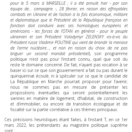
pour le 5 mars à MARSEILLE ; il a été annulé hier - par son
équipe de… campagne -, 28 février, en raison des effroyables
combats en Ukraine et de l’action à la fois économique, militaire
et diplomatique que le Président de la République française en
fonction doit conduire avec ses homologues européens et
américains - les forces de l’OTAN en général - pour le peuple
ukrainien et son Président Volodymyr ZELENSKY vis-à-vis du
Président russe Vladimir POUTINE qui vient de brandir la menace
de l’arme nucléaire…, et non en raison du choix de ne pas
briguer un second mandat présidentiel
), son programme
politique n’est pas pour l’instant connu, quel que soit du
reste le domaine concerné. De fait, n’ayant pas vocation à se
baser ici sur ce que son gouvernement a fait ou pas durant le
quinquennat écoulé, ni à spéculer sur ce que le candidat de
La République en Marche pourrait proposer pour l’avenir,
nous ne sommes pas en mesure de présenter les
propositions éventuelles qui seront potentiellement les
siennes en matière de logement, d’habitat, de construction
et d’immobilier, ou encore de transition écologique et de
fiscalité sur la partie corrélative à ces thèmes principaux.
Ces précisions heuristiques étant faites, à l’instant T, en ce 1er
mars 2022, les prétendants au magistère politique suprême
sont :