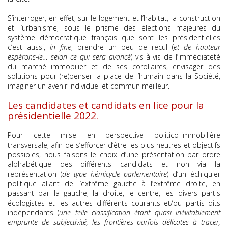
S’interroger, en effet, sur le logement et l’habitat, la construction
et l’urbanisme, sous le prisme des élections majeures du
système démocratique français que sont les présidentielles
c’est aussi,
in fine
, prendre un peu de recul (
et de hauteur
espérons-le… selon ce qui sera avancé
) vis-à-vis de l’immédiateté
du marché immobilier et de ses corollaires, envisager des
solutions pour (re)penser la place de l’humain dans la Société,
imaginer un avenir individuel et commun meilleur.
Les candidates et candidats en lice pour la
présidentielle 2022.
Pour cette mise en perspective politico-immobilière
transversale, afin de s’efforcer d’être les plus neutres et objectifs
possibles, nous faisons le choix d’une présentation par ordre
alphabétique des différents candidats et non via la
représentation (
de type hémicycle parlementaire
) d’un échiquier
politique allant de l’extrême gauche à l’extrême droite, en
passant par la gauche, la droite, le centre, les divers partis
écologistes et les autres différents courants et/ou partis dits
indépendants (
une telle classification étant quasi inévitablement
emprunte de subjectivité, les frontières parfois délicates à tracer,