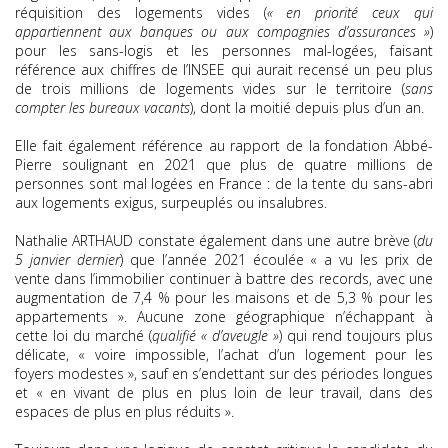
réquisition des logements vides (
« en priorité ceux qui
appartiennent aux banques ou aux compagnies d’assurances »
)
pour les sans-logis et les personnes mal-logées, faisant
référence aux chiffres de l’INSEE qui aurait recensé un peu plus
de trois millions de logements vides sur le territoire (
sans
compter les bureaux vacants
), dont la moitié depuis plus d’un an.
Elle fait également référence au rapport de la fondation Abbé-
Pierre soulignant en 2021 que plus de quatre millions de
personnes sont mal logées en France : de la tente du sans-abri
aux logements exigus, surpeuplés ou insalubres.
Nathalie ARTHAUD constate également dans une autre brève (
du
5 janvier dernier
) que l’année 2021 écoulée « a vu les prix de
vente dans l’immobilier continuer à battre des records, avec une
augmentation de 7,4 % pour les maisons et de 5,3 % pour les
appartements ». Aucune zone géographique n’échappant à
cette loi du marché (
qualifié « d’aveugle »
) qui rend toujours plus
délicate, « voire impossible, l’achat d’un logement pour les
foyers modestes », sauf en s’endettant sur des périodes longues
et « en vivant de plus en plus loin de leur travail, dans des
espaces de plus en plus réduits ».