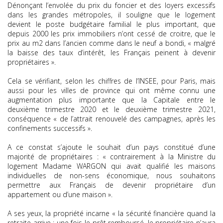
Dénonçant l’envolée du prix du foncier et des loyers excessifs
dans les grandes métropoles, il souligne que le logement
devient le poste budgétaire familial le plus important, que
depuis 2000 les prix immobiliers n’ont cessé de croitre, que le
prix au m2 dans l’ancien comme dans le neuf a bondi, « malgré
la baisse des taux d’intérêt, les Français peinent à devenir
propriétaires ».
Cela se vérifiant, selon les chiffres de l’INSEE, pour Paris, mais
aussi pour les villes de province qui ont même connu une
augmentation plus importante que la Capitale entre le
deuxième trimestre 2020 et le deuxième trimestre 2021,
conséquence « de l’attrait renouvelé des campagnes, après les
confinements successifs ».
A ce constat s’ajoute le souhait d’un pays constitué d’une
majorité de propriétaires : « contrairement à la Ministre du
logement Madame WARGON qui avait qualifié les maisons
individuelles de non-sens économique, nous souhaitons
permettre aux Français de devenir propriétaire d’un
appartement ou d’une maison ».
A ses yeux, la propriété incarne « la sécurité financière quand la
retraite arrive : une fois le prêt remboursé, le propriétaire n’aura